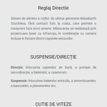
Reglaj Directie
Sistem de aliniere a roților de ultima generatie Beissbarth
Touchless, fără contact fizic la roata, care permite o
masurare fara erori umane. Măsurarea se realizează prin
proiectoare laser cu infraroșu, în combinație cu camere
incluse în fiecare dintre capetele senzorilor.
SUSPENSIE/DIRECȚIE
Direcție
: înlocuirea capetelor de bară, a pompei de
servodirecție, a bieletelor, a casetei etc.
Suspensie:
înlocuirea bieletelor antiruliu, a amortizoarelor,
a basculelor, a planetarelor etc.
CUTIE DE VITEZE